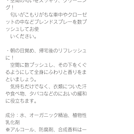
・空間の匂いをスッキリ、クリーニン
グ！
　匂いがこもりがちな車中やクローゼ
ットの中などブレンドスプレーを数プ
ッシュしてお使
　いください。
・朝の目覚め、帰宅後のリフレッシュ
に！
　空間に数プッシュし、その下をくぐ
るようにして全身にふわりと香りをま
といましょう。
　気持ちだけでなく、衣類についた汗
や食べ物、タバコなどのにおいの緩和
に役立ちます。
成分：水、オーガニック精油、植物性
乳化剤
※アルコール、防腐剤、合成香料は一