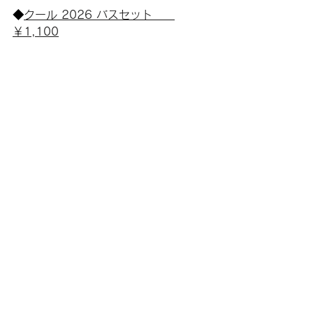
◆
クール 2026 バスセット　　
￥1,100
エアコンによる冷えや夏の疲労回復に
バスタイムがおすすめ！
ソルトと精油をクラフト袋の中に入れ
てシャカシャカ振って混ぜるだけ!