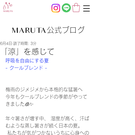
公式ブログ
MARUTA
6月4日
読了時間: 3分
「涼」を感じて
呼吸を自由にする夏
- クールブレンド -
梅雨のジメジメから本格的な猛暑へ
今年もクールブレンドの季節がやって
きました🧊✨
年々暑さが増す中、 湿度が高く、汗ば
むような蒸し暑さが続く日本の夏。
 私たちが気がつかないうちに心身への