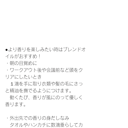
●より香りを楽しみたい時はブレンドオ
イルがおすすめ！
・朝の目覚めに
・ワークアウト後や会議前など頭をク
リアにしたいとき
　１滴を手に取り衣類や髪の毛にさっ
と精油を撫でるようにつけます。
　動くたび、香りが風にのって優しく
香ります。
・外出先での香りの身だしなみ
　タオルやハンカチに数滴垂らしてカ