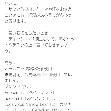
バンに。
　サッと取り出したときや汗をおさえ
るときにも、清潔感ある香りがふわっ
と香ります。
・気分転換をしたいとき
　ティッシュに1滴垂らして、胸ポケッ
トやデスクの上に置いておきましょ
う。
成分：
オーガニック認証精油使用
※防腐剤、合成香料は一切使用してい
ません。
ブレンド内容：
Peppermint（ペパーミント）、
Spearmint（スペアミント）、
Eucalyptus Narrow Leaf（ユーカリナ
ローリーフ）、Geranium（ゼラニウ