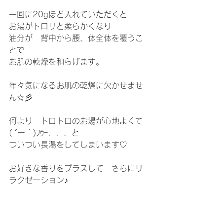
一回に20gほど入れていただくと
お湯がトロリと柔らかくなり
油分が　背中から腰、体全体を覆うこ
とで
お肌の乾燥を和らげます。
年々気になるお肌の乾燥に欠かせませ
ん☆彡
何より　トロトロのお湯が心地よくて
( ´ー｀)ﾌｩｰ．．．と
ついつい長湯をしてしまいます♡
お好きな香りをプラスして　さらにリ
ラクゼーション♪