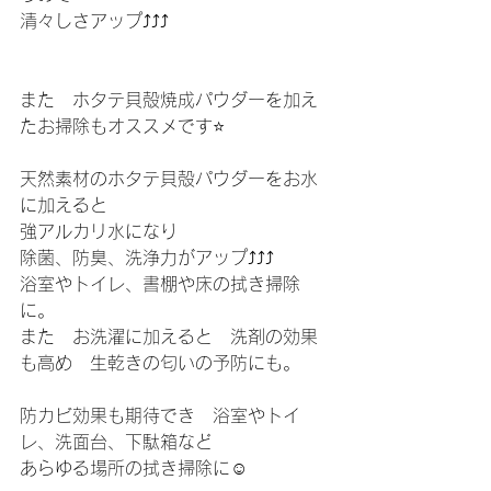
清々しさアップ⤴️⤴️⤴️
また　ホタテ貝殻焼成パウダーを加え
たお掃除もオススメです⭐️
天然素材のホタテ貝殻パウダーをお水
に加えると
強アルカリ水になり
除菌、防臭、洗浄力がアップ⤴️⤴️⤴️
浴室やトイレ、書棚や床の拭き掃除
に。
また　お洗濯に加えると　洗剤の効果
も高め　生乾きの匂いの予防にも。
防カビ効果も期待でき　浴室やトイ
レ、洗面台、下駄箱など
あらゆる場所の拭き掃除に☺️