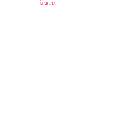
夏季休業のお知らせ🌻
足元もひんやり
について
MARUTA
ショップ
スクール
サロン
会社概要
お問い合わせ
サイトポリシー
お取扱商品
精油
オーガニックスキンケア
​クレイ