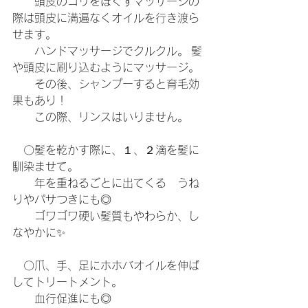
　　頭皮のコリをほぐすマッサージの
際は頭皮に満遍なくオイルを行き渡ら
せます。 
　　ハンドマッサージでクルクル。 髪
や頭皮に刷り込むようにマッサージ。
　　その後、シャンプーすると育毛効
果もあり！
　　この際、リンスはいりません。
　〇髪を乾かす際に、１、２滴を髪に
馴染ませて。
　　年を重ねるごとに出てくる　うね
りやパサつきにも◎
　　ゴワゴワ硬い髪質もやわらか、し
なやかに✨
　〇爪、手、足にホホバオイルを伸ば
してトリートメント。
　　血行促進にも◎