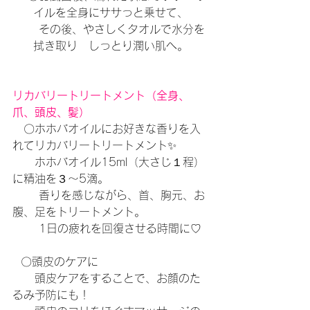
イルを全身にササっと乗せて、
　　その後、やさしくタオルで水分を
拭き取り　しっとり潤い肌へ。
リカバリートリートメント（全身、
爪、頭皮、髪）
　〇ホホバオイルにお好きな香りを入
れてリカバリートリートメント✨
　　ホホバオイル15ml（大さじ１程）
に精油を３～5滴。
 　　香りを感じながら、首、胸元、お
腹、足をトリートメント。
 　　1日の疲れを回復させる時間に♡
  〇頭皮のケアに 
　　頭皮ケアをすることで、お顔のた
るみ予防にも！