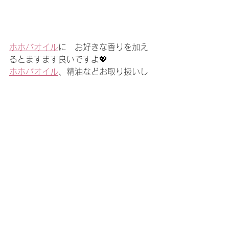
ホホバオイル
に　お好きな香りを加え
るとますます良いですよ💖
ホホバオイル
、精油などお取り扱いし
ておりますので、ぜひ一度お試しくだ
さい♪
香りのお店maruta店頭、
オンラインシ
ョップ
でもお取り扱いしております。