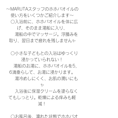
～MARUTAスタッフのホホバオイルの
使い方をいくつかご紹介します～
　〇入浴前に、ホホバオイルを体に広
げ、そのまま湯船に入り、
　　湯船の中でマッサージ。浮腫みを
取り、翌日まで疲れを残しません✨
　〇小さな子どもとの入浴はゆっくり
浸かっていられない！
　　湯船のお湯に、ホホバオイルを5，
6滴垂らして、お湯に浸かります。
　　湯冷めしにくく、お肌の潤いにも
✨
　　入浴後に保湿クリームを塗らなく
てもしっとり。乾燥による痒みも軽
減！
　〇お風呂後、濡れた状態でホホバオ