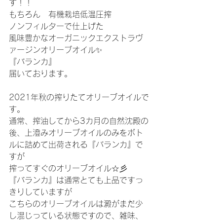
す！！
もちろん　有機栽培低温圧搾
ノンフィルターで仕上げた
風味豊かなオーガニックエクストラヴ
ァージンオリーブオイル✨
『バランカ』
届いております。
2021年秋の搾りたてオリーブオイルで
す。
通常、搾油してから3カ月の自然沈殿の
後、上澄みオリーブオイルのみをボト
ルに詰めて出荷される『バランカ』で
すが
搾ってすぐのオリーブオイル☆彡
『バランカ』は通常とても上品ですっ
きりしていますが
こちらのオリーブオイルは澱がまだ少
し混じっている状態ですので、雑味、