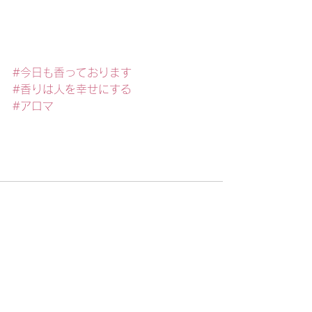
#今日も香っております
#香りは人を幸せにする
#アロマ
すべて表示
最新記事