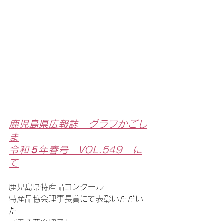
鹿児島県広報誌　グラフかごし
ま
令和５年春号　VOL.549　に
て
鹿児島県特産品コンクール
特産品協会理事長賞にて表彰いただい
た