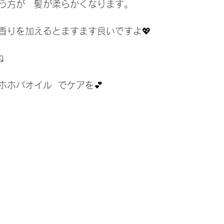
う方が　髪が柔らかくなります。
香りを加えるとますます良いですよ💖
ね
ホバオイル  でケアを💕