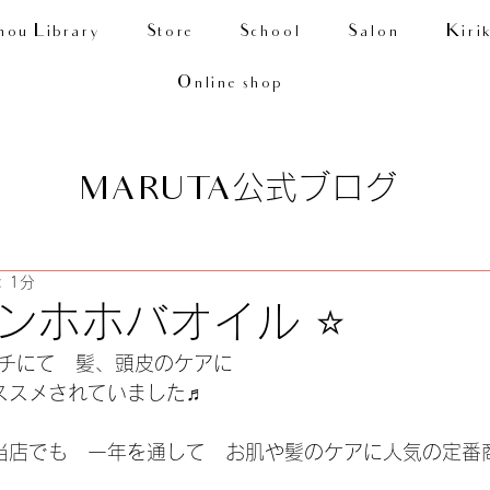
nou Library
Store
School
Salon
Kiri
Online shop
公式ブログ
MARUTA
 1分
ンホホバオイル ⭐️
イチにて　髪、頭皮のケアに
おススメされていました♬
　当店でも　一年を通して　お肌や髪のケアに人気の定番