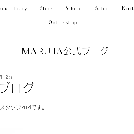
nou Library
Store
School
Salon
Kiri
Online shop
公式ブログ
MARUTA
: 2分
ブログ
のスタッフkukiです。