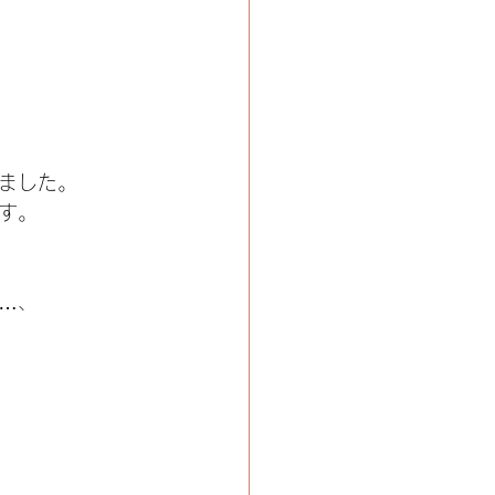
ました。
す。
…、