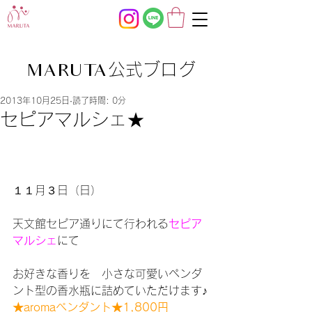
公式ブログ
MARUTA
2013年10月25日
読了時間: 0分
セピアマルシェ★
１１月３日（日）
天文館セピア通りにて行われる
セピア
マルシェ
にて
お好きな香りを　小さな可愛いペンダ
ント型の香水瓶に詰めていただけます♪
★aromaペンダント★1,800円