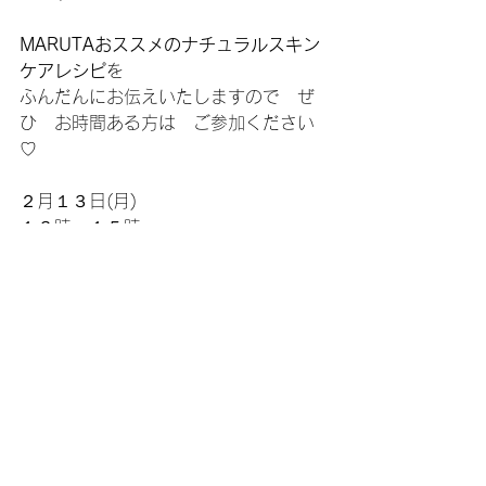
MARUTAおススメのナチュラルスキン
ケアレシピ
を
ふんだんにお伝えいたしますので　ぜ
ひ　お時間ある方は　ご参加ください
♡
２月１３日(月)
１３時～１５時
ご持参いただくもの：タオル２枚、ヘ
アターバン１つ
参加費用：３，８５０円(税込)
今日も香っております♬    	