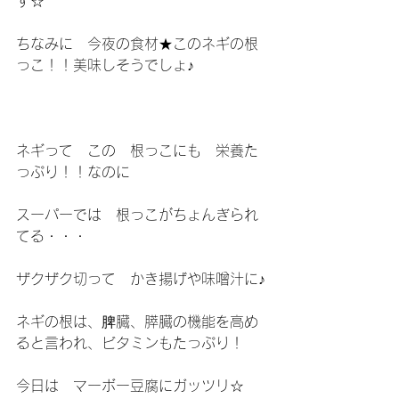
す☆
ちなみに　今夜の食材★このネギの根
っこ！！美味しそうでしょ♪
ネギって　この　根っこにも　栄養た
っぷり！！なのに
スーパーでは　根っこがちょんぎられ
てる・・・
ザクザク切って　かき揚げや味噌汁に♪
ネギの根は、脾臓、膵臓の機能を高め
ると言われ、ビタミンもたっぷり！
今日は　マーボー豆腐にガッツリ☆