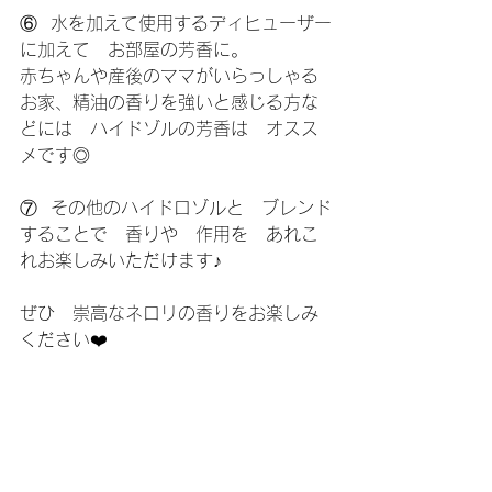
⑥  水を加えて使用するディヒューザー
に加えて　お部屋の芳香に。
赤ちゃんや産後のママがいらっしゃる
お家、精油の香りを強いと感じる方な
どには　ハイドゾルの芳香は　オスス
メです◎
⑦  その他のハイドロゾルと　ブレンド
することで　香りや　作用を　あれこ
れお楽しみいただけます♪
ぜひ　崇高なネロリの香りをお楽しみ
ください❤️