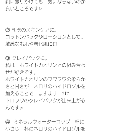
顔に振りかけても　気にならないのが
良いところです✨
② 朝晩のスキンケアに。
コットンパックやローションとして。
敏感なお肌や老化肌に◎
③ クレイパックに。
私は　ホワイトカオリンとの組み合わ
せが好きです。
ホワイトカオリンのフワフワの柔らか
さと甘さが　ネロリのハイドロゾルを
加えることで　ますます　⤴️⤴️⤴️
トロフワのクレイパックが出来上がる
んです♬
④  ミネラルウォーターコップ一杯に　
小さじ一杯のネロリのハイドロゾルを