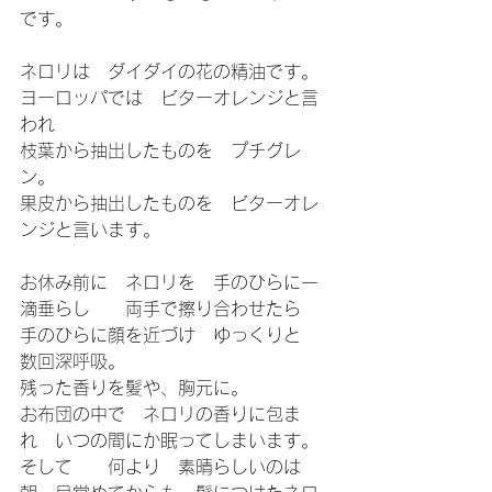
です。
ネロリは　ダイダイの花の精油です。
ヨーロッパでは　ビターオレンジと言
われ
枝葉から抽出したものを　プチグレ
ン。
果皮から抽出したものを　ビターオレ
ンジと言います。
お休み前に　ネロリを　手のひらに一
滴垂らし　　両手で擦り合わせたら　
手のひらに顔を近づけ　ゆっくりと　
数回深呼吸。
残った香りを髪や、胸元に。
お布団の中で　ネロリの香りに包ま
れ　いつの間にか眠ってしまいます。
そして　　何より　素晴らしいのは　