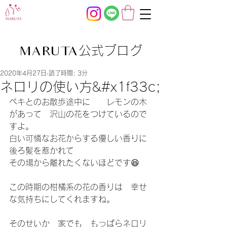
公式ブログ
MARUTA
2020年4月27日
読了時間: 3分
ネロリの使い方&#x1f33c;
ペキとのお散歩途中に　　レモンの木
があって　沢山の花をつけているので
すよ。
白い可憐なお花からする優しい香りに
後ろ髪を惹かれて
その場から離れたくないほどです😆
この時期の柑橘系の花の香りは　幸せ
な気持ちにしてくれますね。
そのせいか　家でも　もっぱらネロリ