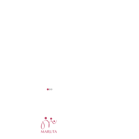
夏季休業のお知らせ🌻
足元もひんやり