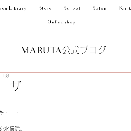
nou Library
Store
School
Salon
Kiri
Online shop
公式ブログ
MARUTA
 1分
ーザ
た・・・
を水掃除。