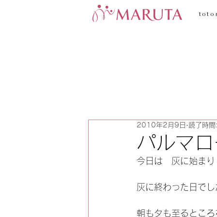
toto
2010年2月9日
読了時間:
パルマロ
今日は　灰に始まり
灰に終わった日でし
朝も夕も至るところ