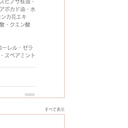
スピノサ核油・
アボカド油・水
センカ花エキ
酸・クエン酸 
ローレル・ゼラ
・スペアミント
すべて表示