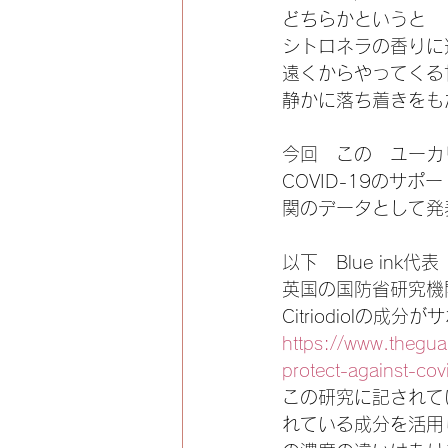
どちらかというと
シトロネラの香りに
遠くからやってくる
静かに落ち着きをも
今回　この　ユーカリレ
COVID-19のサ
関のデータとして発
以下　Blue in
英国の国防省研究機
Citriodiolの
https://www.thegua
protect-against-co
この研究に記されている成
れている成分を活用