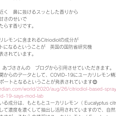
近く　鼻に抜けるスッとした香りから
甘さのせいで
たらす香りです。
モンに含まれるCitriodiolの成分が
ポートになるということが　英国の国防省研究機
表されています。
k代表　あづささんの　ブログから引用させていただきます。
関からのデータとして、COVID-19にユーカリレモン
成分がサポートとなるということが発表されています😊
rdian.com/world/2020/aug/26/citriodiol-based-spra
vid-19-says-mod-lab
分は、もともとユーカリレモン（ Eucalyptus citri
して濃度を濃くして抽出し活用されていますので、自然