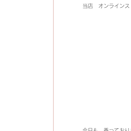
当店　オンラインス
今日も　香っており