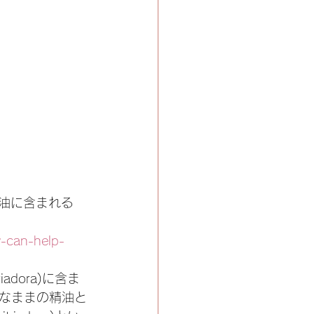
精油に含まれる
y-can-help-
adora)に含ま
なままの精油と