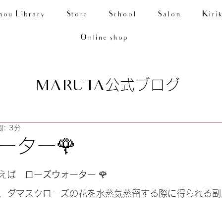
nou Library
Store
School
Salon
Kiri
Online shop
公式ブログ
MARUTA
: 3分
ーター🌹
えば　
ローズウォーター
 🌹
、ダマスクローズの花を水蒸気蒸留する際に得られる副