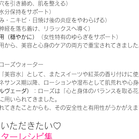
穴を引き締め、肌を整える）
水分保持をサポート）
み・ニキビ・日焼け後の炎症をやわらげる）
神経を落ち着け、リラックスへ導く）
用（穏やかに）
（女性特有のゆらぎをサポート）
用から、美容と心身のケアの両方で重宝されてきました
るローズウォーター
「美容水」として、またスイーツや紅茶の香り付けに使
ネサンス期以降、ローションや湿布として肌荒れや心身
ルヴェーダ）
：ローズは「心と身体のバランスを取る花
に用いられてきました。
れてきたことからも、その安全性と有用性がうかがえま
しいただきたい♡
ーターレシピ集