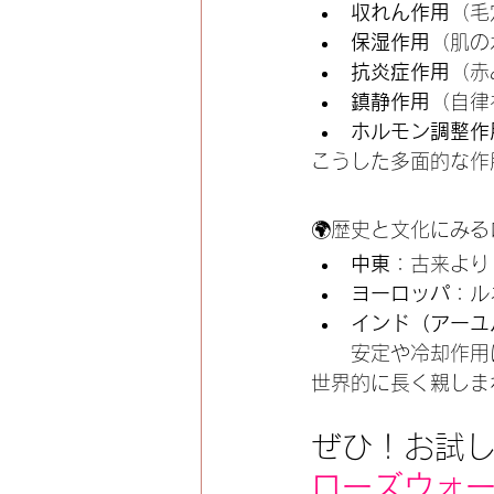
収れん作用
（毛
保湿作用
（肌の
抗炎症作用
（赤
鎮静作用
（自律
ホルモン調整作
こうした多面的な作
🌍歴史と文化にみ
中東
：古来より
ヨーロッパ
：ル
インド（アーユ
安定や冷却作用
世界的に長く親しま
ぜひ！お試
ローズウォ