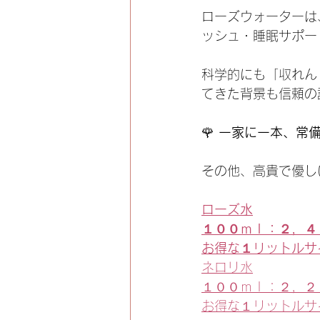
ローズウォーターは
ッシュ・睡眠サポー
科学的にも「収れん
てきた背景も信頼の
🌹 
一家に一本、常
その他、高貴で優し
ローズ水
１００ｍｌ：２，４
お得な１リットルサ
ネロリ水
１００ｍｌ：２，２
お得な１リットルサ