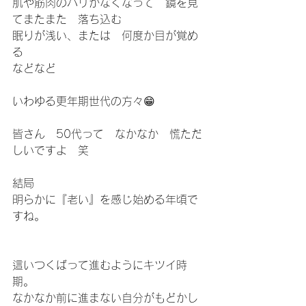
肌や筋肉のハリがなくなって　鏡を見
てまたまた　落ち込む
眠りが浅い、または　何度か目が覚め
る
などなど
いわゆる更年期世代の方々😁
皆さん　50代って　なかなか　慌ただ
しいですよ　笑
結局
明らかに『老い』を感じ始める年頃で
すね。
這いつくばって進むようにキツイ時
期。
なかなか前に進まない自分がもどかし