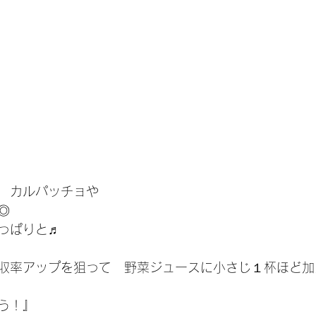
　カルパッチョや
◎
っぱりと♬
収率アップを狙って　野菜ジュースに小さじ１杯ほど加
う！』