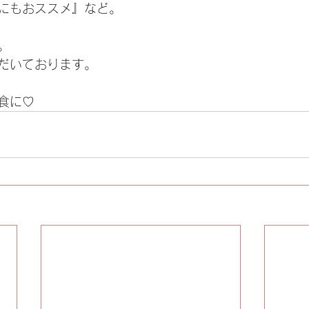
にもおススメ』など。
。
だいております。
ぜひぜひ　今夜の夕食に♡    	