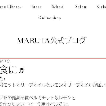
nou Library
Store
School
Salon
Kiri
Online shop
公式ブログ
MARUTA
: 1分
食に♬
た♪
ガモットオリーブオイルとレモンオリーブオイルが届い
ア州の最高品質ベルガモット＆レモンと
ルで作ったフレーバー食用オイルです。