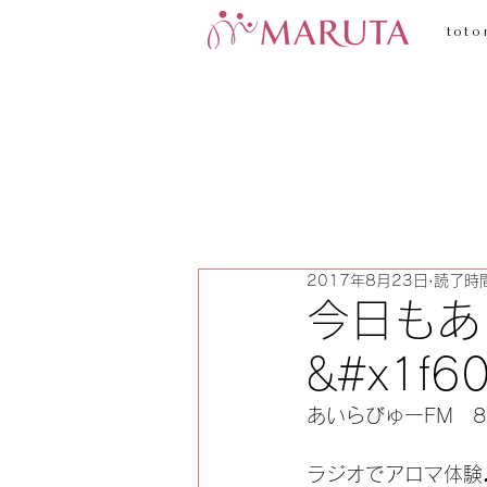
toto
2017年8月23日
読了時間
今日もあ
&#x1f60
あいらびゅーFM   
ラジオでアロマ体験