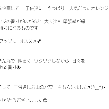
企画にて    子供達に   やっぱり   人気だったオレンジ
ンジの香りが広がると  大人達も 緊張感が緩
気持ちになるものです。
ップに  オススメ💕
まん丸で  明るく  ワクワクしながら  日々を
れる香り🌟
今日も   香りと🌟  そして  子供達に沢山のパワーをもらいました٩(^‿^)۶
お越し頂き   誠にありがとうございました😊    	