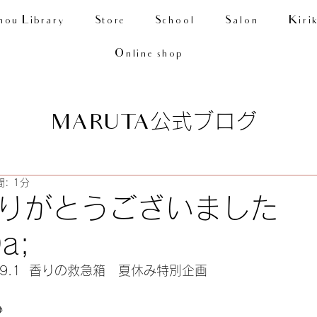
nou Library
Store
School
Salon
Kiri
Online shop
公式ブログ
MARUTA
: 1分
りがとうございました
a;
89.1  香りの救急箱   夏休み特別企画
♪