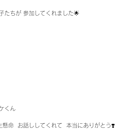
の子たちが 参加してくれました🌟
ケくん
生懸命  お話ししてくれて  本当にありがとう❣️