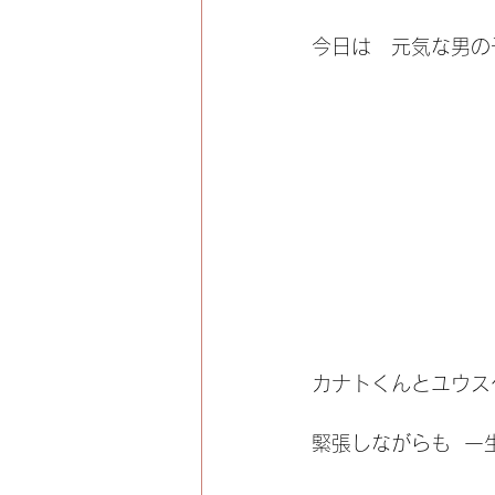
今日は   元気な男
カナトくんとユウス
緊張しながらも  一