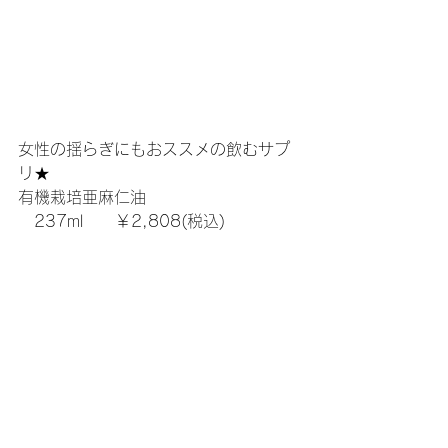
女性の揺らぎにもおススメの飲むサプ
リ★
有機栽培亜麻仁油　　
　237ml　　￥2,808(税込)