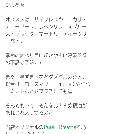
による咳。
オススメは　サイプレスやユーカリ・
ナローリーフ、ラベンサラ、スプルー
ス・ブラック、マートル、ティーツリ
ーなど。　
季節の変わり目に起きやすい呼吸器系
の不調の予防に♪
また　鼻ずまりなどグズグズのひどい
場合は　ローズマリー・１、８Cやペパ
ーミントなどをプラスしても◎
そんでもって　そんなおすすめ精油が
あれこれ入ってるのが
当店オリジナルの
Pure　Breathe
であ