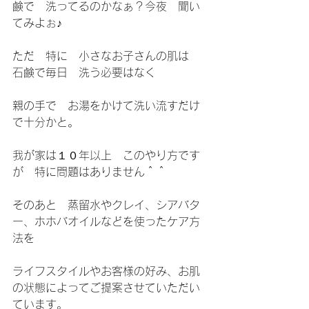
鹸で　洗ってるのかなぁ？今夜　聞い
てみよぉ♪
ただ　特に　小さなお子さんの肌は　
石鹸で毎日　洗う必要はなく
親の手で　お湯をかけて洗い流すだけ
で十分かと。
我が家は１０年以上　このやり方です
が　特に問題はありません＾＾
そのあと　蒸留水やクレイ、シアバタ
ー、ホホバオイルなどを使ったケア方
法を
ライフスタイルやお客様の好み、お肌
の状態によってご提案させていただい
ています。