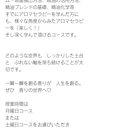
ム・蒸留抽出方法、精油の活用方法、
精油ブレンドの基礎、精油化学等
すでにアロマセラピーを学んだ方に
も、様々な角度からみたアロマセラピ
ーを「楽しく！」
そし深く学んで頂けるコースです。
どのような世界も　しっかりした土台
と　ぶれない軸を保ち続けることが大
切です。
一瞬一瞬を創る香りが　人生を創る。
ぜひ　香りの世界へ♡
授業時間は
月曜日コース
または
土曜日コースをお選びいただき