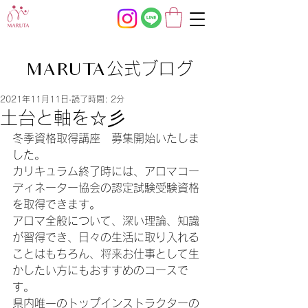
公式ブログ
MARUTA
2021年11月11日
読了時間: 2分
土台と軸を☆彡
冬季資格取得講座　募集開始いたしま
した。
カリキュラム終了時には、アロマコー
ディネーター協会の認定試験受験資格
を取得できます。
アロマ全般について、深い理論、知識
が習得でき、日々の生活に取り入れる
ことはもちろん、将来お仕事として生
かしたい方にもおすすめのコースで
す。
県内唯一のトップインストラクターの