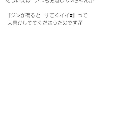
そういえば  いつもお越しのMちゃんが
『ジンが有ると  すごくイイ❣️』って 
 大喜びしててくださったのですが