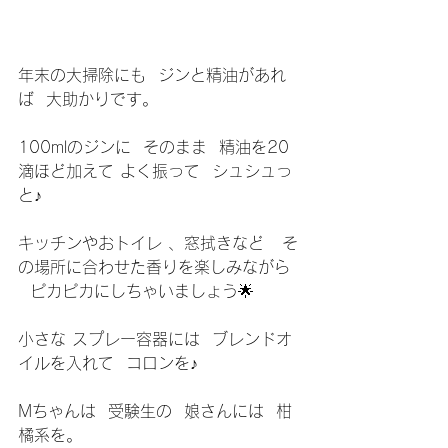
年末の大掃除にも  ジンと精油があれ
ば  大助かりです。
100mlのジンに  そのまま  精油を20
滴ほど加えて よく振って  シュシュっ
と♪
キッチンやおトイレ 、窓拭きなど   そ
の場所に合わせた香りを楽しみながら 
  ピカピカにしちゃいましょう🌟
小さな スプレー容器には  ブレンドオ
イルを入れて  コロンを♪
Mちゃんは  受験生の  娘さんには  柑
橘系を。