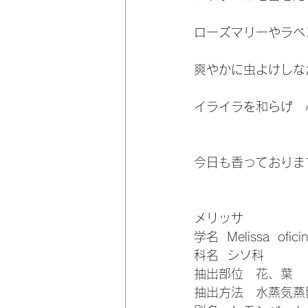
ローズマリーやラベ
爽やかに虫よけしな
イライラを和らげ  
今日も香っております
メリッサ
学名  Melissa  oficin
科名  シソ科
抽出部位   花、葉
抽出方法   水蒸気