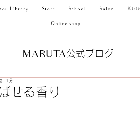
nou Library
Store
School
Salon
Kiri
Online shop
公式ブログ
MARUTA
: 1分
ばせる香り