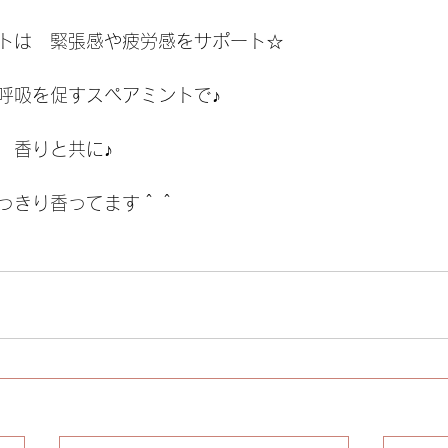
トは　緊張感や疲労感をサポート☆
呼吸を促すスペアミントで♪
　香りと共に♪
っきり香ってます＾＾