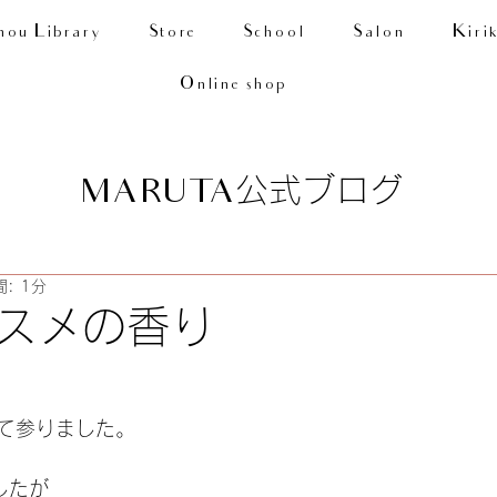
nou Library
Store
School
Salon
Kiri
Online shop
公式ブログ
MARUTA
: 1分
スメの香り
て参りました。
したが