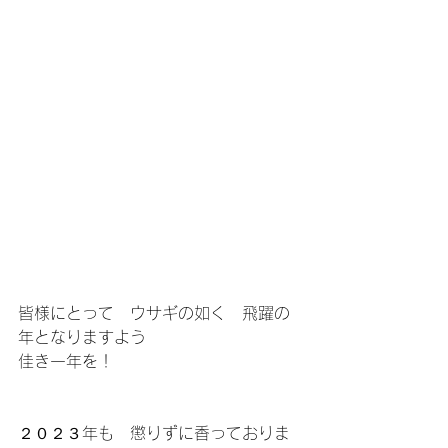
皆様にとって　ウサギの如く　飛躍の
年となりますよう
佳き一年を！
２０２３年も　懲りずに香っておりま