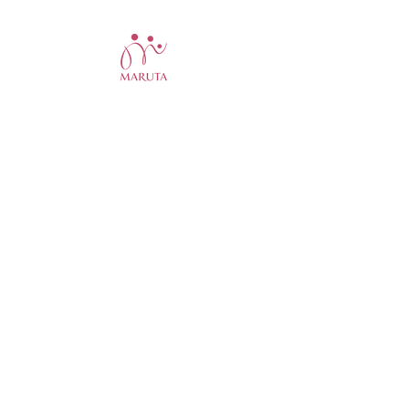
夏季休業のお知らせ🌻
足元もひんやり
について
MARUTA
ショップ
スクール
サロン
会社概要
お問い合わせ
サイトポリシー
お取扱商品