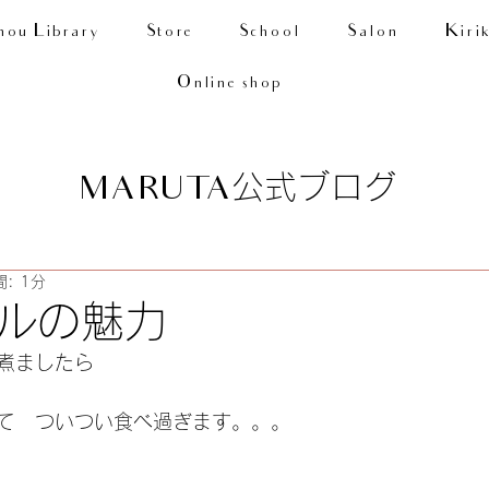
nou Library
Store
School
Salon
Kiri
Online shop
公式ブログ
MARUTA
: 1分
ルの魅力
煮ましたら
て　ついつい食べ過ぎます。。。