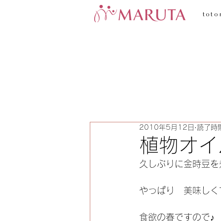
toto
2010年5月12日
読了時間
植物オイ
久しぶりに金時豆を
やっぱり　美味しく
食欲の春ですので♪