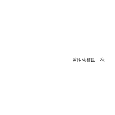
啓明幼稚園　様