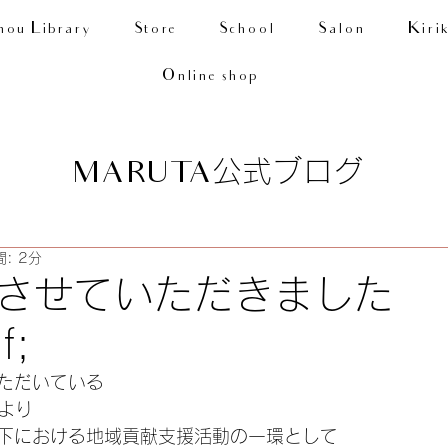
nou Library
Store
School
Salon
Kiri
Online shop
公式ブログ
MARUTA
: 2分
させていただきました
f;
ただいている
様より
下における地域貢献支援活動の一環として