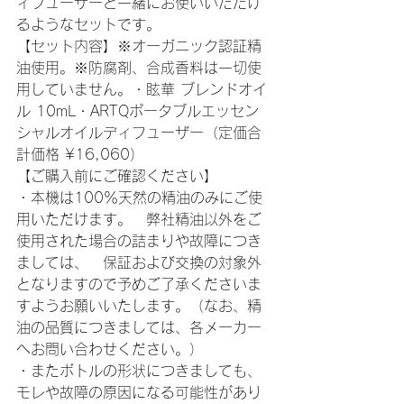
ィフューザーと一緒にお使いいただけ
るようなセットです。

【セット内容】※オーガニック認証精
油使用。※防腐剤、合成香料は一切使
用していません。・眩華 ブレンドオイ
ル 10mL・ARTQポータブルエッセン
シャルオイルディフューザー（定価合
計価格 ¥16,060）

【ご購入前にご確認ください】

・本機は100％天然の精油のみにご使
用いただけます。　弊社精油以外をご
使用された場合の詰まりや故障につき
ましては、　保証および交換の対象外
となりますので予めご了承くださいま
すようお願いいたします。（なお、精
油の品質につきましては、各メーカー
へお問い合わせください。）

・またボトルの形状につきましても、
モレや故障の原因になる可能性があり