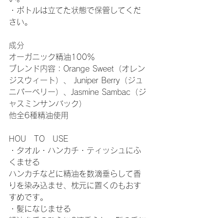
・ボトルは立てた状態で保管してくだ
さい。

成分

オーガニック精油100％

ブレンド内容：Orange Sweet（オレン
ジスウィート）、 Juniper Berry（ジュ
ニパーベリー）、Jasmine Sambac（ジ
ャスミンサンバック）

他全6種精油使用

HOU　TO　USE

・タオル・ハンカチ・ティッシュにふ
くませる

ハンカチなどに精油を数滴垂らして香
りを染み込ませ、枕元に置くのもおす
すめです。

・髪になじませる
