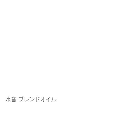
水音 ブレンドオイル　　　　
5mL：¥2,860　10ml：¥4,290
水音 精油ブレンドスプレー　30mL：
¥1,100　100mL：¥2,530