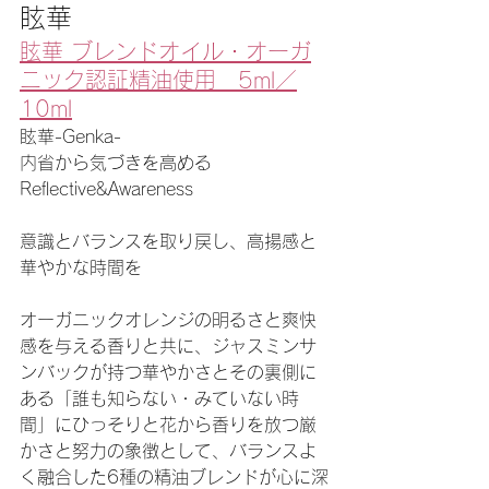
眩華
眩華 ブレンドオイル・オーガ
ニック認証精油使用　5ml／
10ml
眩華-Genka-

内省から気づきを高める
Reflective&Awareness

意識とバランスを取り戻し、高揚感と
華やかな時間を​

オーガニックオレンジの明るさと爽快
感を与える香りと共に、ジャスミンサ
ンバックが持つ華やかさとその裏側に
ある「誰も知らない・みていない時
間」にひっそりと花から香りを放つ厳
かさと努力の象徴として、バランスよ
く融合した6種の精油ブレンドが​心に深