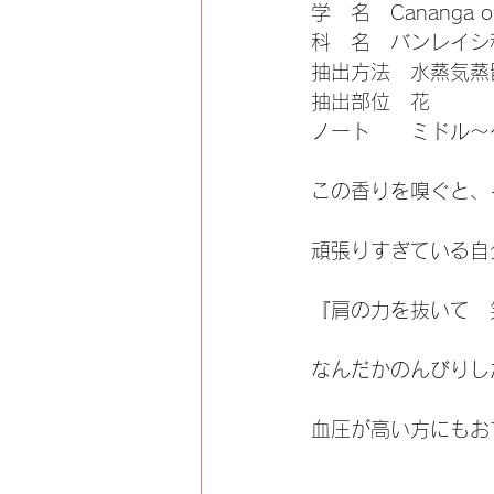
学　名　Cananga od
科　名　バンレイシ
抽出方法　水蒸気蒸
抽出部位　花
ノート　　ミドル～
この香りを嗅ぐと、
頑張りすぎている自
『肩の力を抜いて　
なんだかのんびりし
血圧が高い方にもお