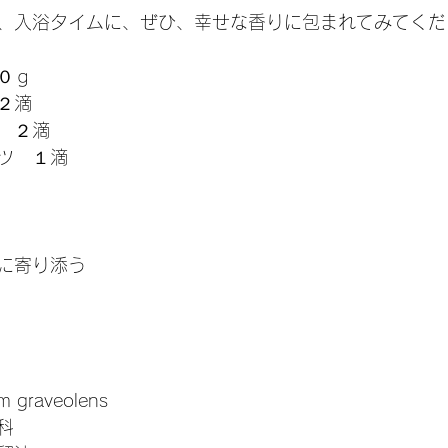
、入浴タイムに、ぜひ、幸せな香りに包まれてみてくだ
０ｇ
２滴
　２滴
ツ　１滴
に寄り添う
graveolens 
科