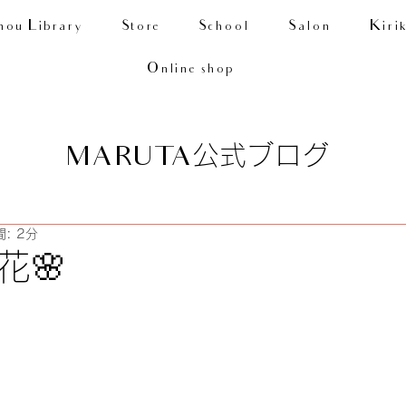
nou Library
Store
School
Salon
Kiri
Online shop
公式ブログ
MARUTA
: 2分
花🌸