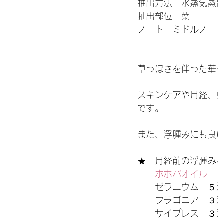
抽出方法　水蒸気蒸
抽出部位　葉
ノート　ミドルノー
草っぽさを伴った華
スキンケアや月経、
です。
また、浮腫みにも良
★　月経前の浮腫み
ホホバオイル　
　　ゼラニウム　５
　　フラゴニア　３
　　サイプレス　３