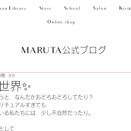
nou Library
Store
School
Salon
Kiri
Online shop
公式ブログ
MARUTA
間: 3分
世界✨
うと　なんだかおどろおどろしてたり？
リチュアルすぎても
いる私たちには　少し不自然だったり。
として