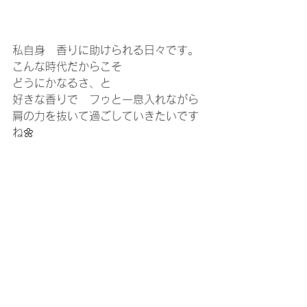
私自身　香りに助けられる日々です。
こんな時代だからこそ
どうにかなるさ、と
好きな香りで　フゥと一息入れながら
肩の力を抜いて過ごしていきたいです
ね🌼
香りがお役に立てますように💖
今日も　懲りずに香っております✨