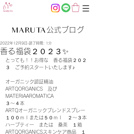
公式ブログ
MARUTA
2022年12月9日
読了時間: 1分
香る福袋２０２３✨
とっても！！お得な　香る福袋２０２
３　ご予約スタートいたします♪
オーガニック認証精油
ARTQORGANICS　及び　
MATERIAAROMATICA
３～４本
ARTQオーガニックブレンドスプレー
１００ｍｌまたは５０ｍｌ　２～３本
ハーブティー　または　桑茶　１箱
ARTQORGANICSスキンケア商品　１