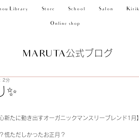
nou Library
Store
School
Salon
Kiri
Online shop
公式ブログ
MARUTA
 2分
り✨
日
心新たに動き出すオーガニックマンスリーブレンド1月
？慌ただしかったお正月？