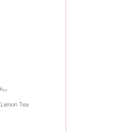
ん。
mon Tea 