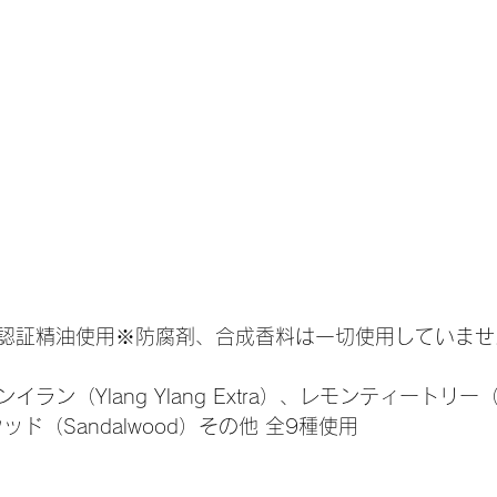
認証精油使用※防腐剤、合成香料は一切使用していませ
ン（Ylang Ylang Extra）、レモンティートリー（Le
ウッド（Sandalwood）その他 全9種使用