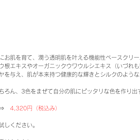
にお肌を育て、潤う透明肌を叶える機能性ベースクリー
ウ根エキスやオーガニックウワウルシエキス（いづれも
ヤを与え、肌が本来持つ健康的な輝きとシルクのような
ちろん、3色をまぜて自分の肌にピッタリな色を作り出
）⇒　
4,320円（税込み）
試しください。