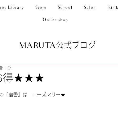
nou Library
Store
School
Salon
Kiri
Online shop
公式ブログ
MARUTA
: 1分
お得★★★
の『宿香』は　ローズマリー★