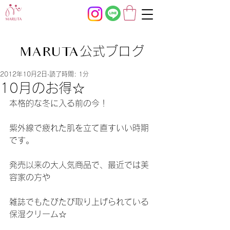
公式ブログ
MARUTA
2012年10月2日
読了時間: 1分
10月のお得☆
本格的な冬に入る前の今！
紫外線で疲れた肌を立て直すいい時期
です。
発売以来の大人気商品で、最近では美
容家の方や
雑誌でもたびたび取り上げられている
保湿クリーム☆