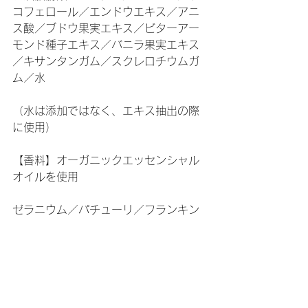
コフェロール／エンドウエキス／アニ
ス酸／ブドウ果実エキス／ビターアー
モンド種子エキス／バニラ果実エキス
／キサンタンガム／スクレロチウムガ
ム／水
（水は添加ではなく、エキス抽出の際
に使用）
【香料】オーガニックエッセンシャル
オイルを使用
ゼラニウム／パチューリ／フランキン
センス／ネロリ／ティートリー／フラ
ゴニア／ローレル／スペアミント／ジ
ャーマンカモミール／ローマンカモミ
ール