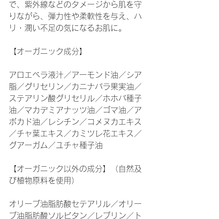
で、紫外線などのタメージから肌を守
りながら、弾力性や柔軟性を与え、ハ
リ・潤い不足の気になるお肌に。
【オーガニック成分】
アロエベラ液汁／アーモンド油／シア
脂／グリセリン／カニナバラ果実油／
ステアリン酸グリセリル／ホホバ種子
油／マカデミアナッツ油／ゴマ油／ア
ボカド油／レシチン／コメヌカエキス
／チャ葉エキス／カミツレ花エキス／
グアーガム／ユチャ種子油
【オーガニック以外の成分】（自然及
び植物原料を使用）
オリーブ油脂肪酸セテアリル／オリー
ブ油脂肪酸ソルビタン／レブリン／ト