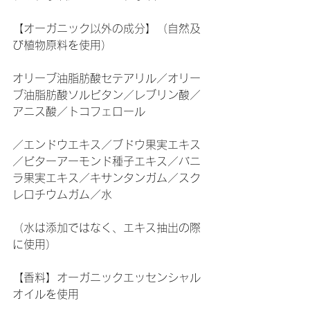
【オーガニック以外の成分】（自然及
び植物原料を使用）
オリーブ油脂肪酸セテアリル／オリー
ブ油脂肪酸ソルビタン／レブリン酸／
アニス酸／トコフェロール
／エンドウエキス／ブドウ果実エキス
／ビターアーモンド種子エキス／バニ
ラ果実エキス／キサンタンガム／スク
レロチウムガム／水
（水は添加ではなく、エキス抽出の際
に使用）
【香料】オーガニックエッセンシャル
オイルを使用