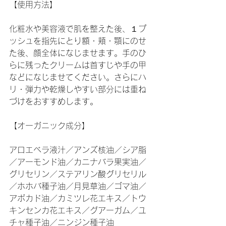
【使用方法】
化粧水や美容液で肌を整えた後、１プ
ッシュを指先にとり額・頬・顎にのせ
た後、顔全体になじませます。手のひ
らに残ったクリームは首すじや手の甲
などになじませてください。さらにハ
リ・弾力や乾燥しやすい部分には重ね
づけをおすすめします。
【オーガニック成分】
アロエベラ液汁／アンズ核油／シア脂
／アーモンド油／カニナバラ果実油／
グリセリン／ステアリン酸グリセリル
／ホホバ種子油／月見草油／ゴマ油／
アボカド油／カミツレ花エキス／トウ
キンセンカ花エキス／グアーガム／ユ
チャ種子油／ニンジン種子油