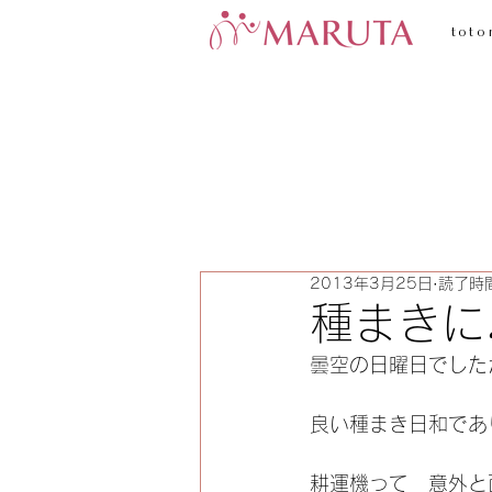
toto
2013年3月25日
読了時間
種まきに
曇空の日曜日でした
良い種まき日和であ
耕運機って　意外と