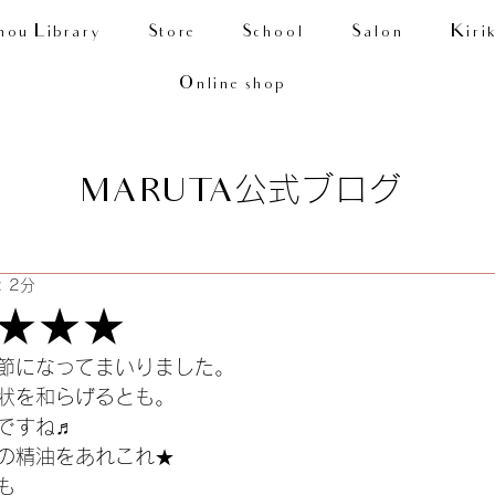
nou Library
Store
School
Salon
Kiri
Online shop
公式ブログ
MARUTA
 2分
★★★
節になってまいりました。
状を和らげるとも。
ですね♬
の精油をあれこれ★
も