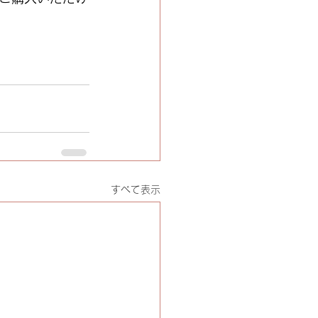
店頭にて　ぜひ　ご自身の心地よい香りを感じ　取り入れてみてください♡    	
すべて表示