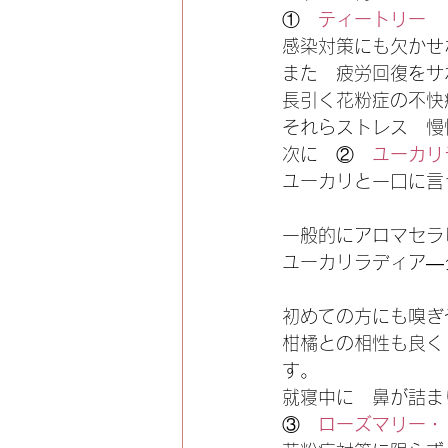
①　
ティートリー
感染対策にも欠かせ
また　疲労回復をサ
長引く花粉症の不快
それらストレス　慢
次に　②　
ユーカリ
ユーカリと一口に言
一般的にアロマセラ
ユーカリラディア―
初めての方にも嗅ぎ
柑橘との相性も良く
す。
就寝中に　鼻が詰ま
③　
ローズマリー・