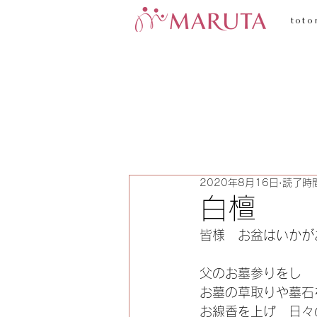
toto
2020年8月16日
読了時間
白檀
皆様　お盆はいかが
父のお墓参りをし
お墓の草取りや墓石
お線香を上げ　日々