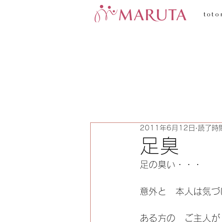
toto
2011年6月12日
読了時間
足臭
足の臭い・・・
意外と　本人は気づ
ある方の　ご主人が