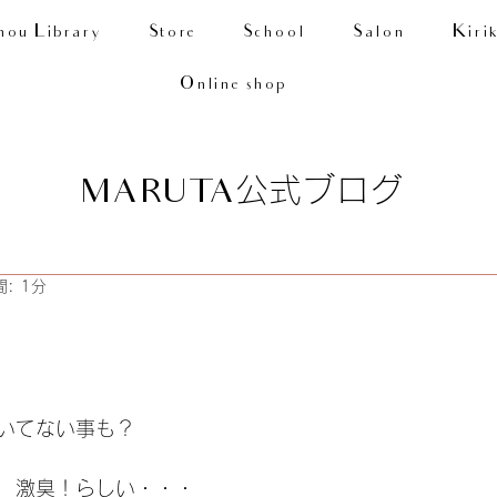
nou Library
Store
School
Salon
Kiri
Online shop
公式ブログ
MARUTA
: 1分
いてない事も？
　激臭！らしい・・・