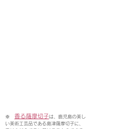
香る薩摩切子
※　
は、鹿児島の美し
い美術工芸品である島津薩摩切子に、