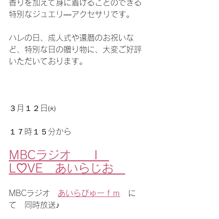
香りを加えて身に着けることのできる
特別なジュエリ―アクセサリです。
ハレの日、成人式や還暦のお祝いな
ど、特別な日の贈り物に、大変ご好評
いただいております。
３月１２日㈫
１７時１５分から
MBCラジオ　　I　
L♡VE　あいらじお　
MBCラジオ　
あいらびゅーｆｍ
　に
て　同時放送♪