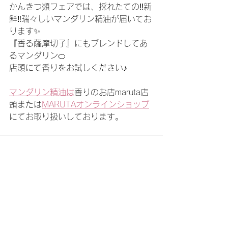
かんきつ類フェアでは、採れたての‼新
鮮‼瑞々しいマンダリン精油が届いてお
ります✨
『香る薩摩切子』にもブレンドしてあ
るマンダリン🍊
店頭にて香りをお試しください♪
マンダリン精油は
香りのお店maruta店
頭または
MARUTAオンラインショップ
にてお取り扱いしております。
すべて表示
最新記事