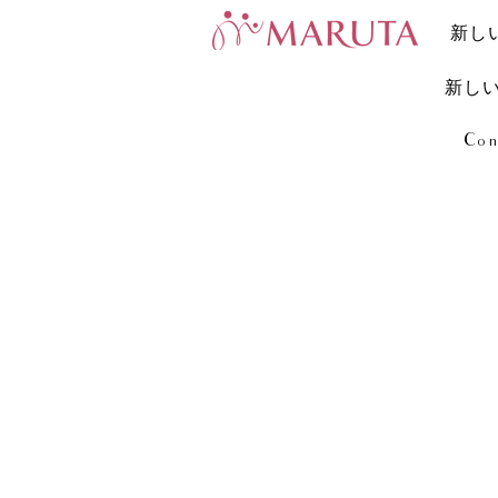
新し
新し
Con