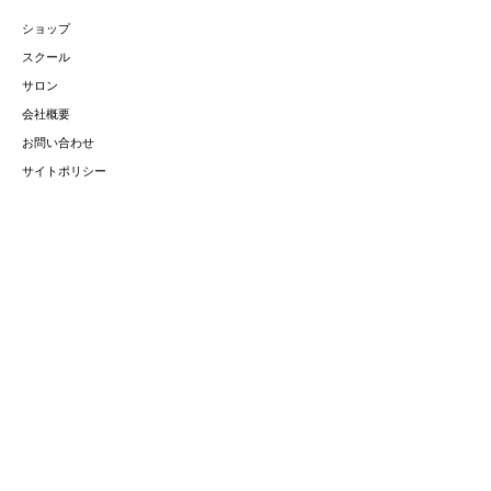
ショップ
スクール
サロン
会社概要
お問い合わせ
サイトポリシー
お取扱商品
精油
オーガニックスキンケア
​クレイ
フェムテック
香る薩摩切子
特定商取引
法に基づく表示