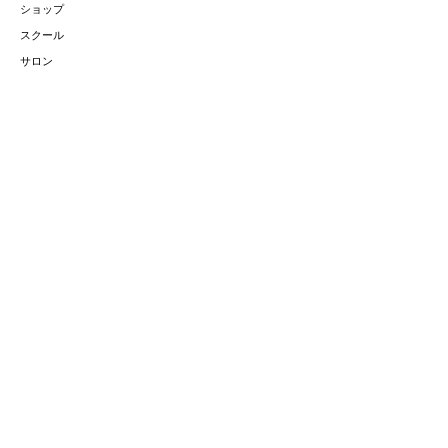
ショップ
スクール
サロン
会社概要
お問い合わせ
サイトポリシー
お取扱商品
精油
オーガニックスキンケア
​クレイ
フェムテック
香る薩摩切子
特定商取引
法に基づく表示
🄫MARUTA Ltd.